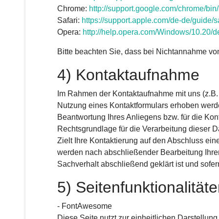
Chrome:
http://support.google.com
/chrome
/bin
Safari:
https://support.apple.com
/de-de
/guide
/s
Opera:
http://help.opera.com
/Windows
/10.20
/d
Bitte beachten Sie, dass bei Nichtannahme von
4) Kontaktaufnahme
Im Rahmen der Kontaktaufnahme mit uns (z.B.
Nutzung eines Kontaktformulars erhoben werde
Beantwortung Ihres Anliegens bzw. für die Ko
Rechtsgrundlage für die Verarbeitung dieser Da
Zielt Ihre Kontaktierung auf den Abschluss eine
werden nach abschließender Bearbeitung Ihrer 
Sachverhalt abschließend geklärt ist und sofe
5) Seitenfunktionalität
- FontAwesome
Diese Seite nutzt zur einheitlichen Darstellu