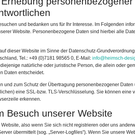
ie Erhebung personenbezogener
ntwortlichen
esuchen und bedanken uns für Ihr Interesse. Im Folgenden info
rer Website. Personenbezogene Daten sind hierbei alle Daten, 
ng auf dieser Website im Sinne der Datenschutz-Grundverord
hland, Tel.: +49 (0)7181 98565 0, E-Mail:
info@heimsch-desi
iejenige natürliche oder juristische Person, die allein oder 
n Daten entscheidet.
n und zum Schutz der Übertragung personenbezogener Daten und
lichen) eine SSL-bzw. TLS-Verschlüsselung. Sie können eine v
wserzeile erkennen.
m Besuch unserer Website
Website, also wenn Sie sich nicht registrieren oder uns anderwe
erver übermittelt (sog. „Server-Logfiles“). Wenn Sie unsere Web