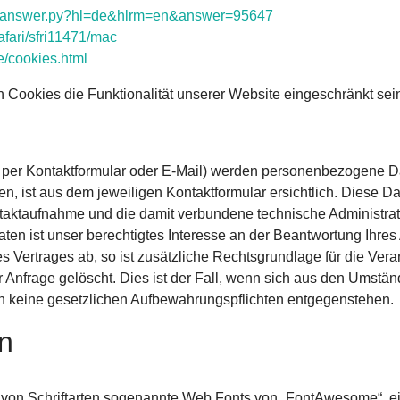
/answer.py
?hl=de
&hlrm=en
&answer=95647
afari
/sfri11471
/mac
e
/cookies.html
 Cookies die Funktionalität unserer Website eingeschränkt sei
 per Kontaktformular oder E-Mail) werden personenbezogene D
n, ist aus dem jeweiligen Kontaktformular ersichtlich. Diese 
ntaktaufnahme und die damit verbundene technische Administrat
ten ist unser berechtigtes Interesse an der Beantwortung Ihres 
s Vertrages ab, so ist zusätzliche Rechtsgrundlage für die Verar
Anfrage gelöscht. Dies ist der Fall, wenn sich aus den Umstän
rn keine gesetzlichen Aufbewahrungspflichten entgegenstehen.
en
ng von Schriftarten sogenannte Web Fonts von „FontAwesome“, ei