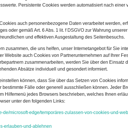
sswerte. Persistente Cookies werden automatisiert nach einer 
Cookies auch personenbezogene Daten verarbeitet werden, erfolg
s oder gemäß Art. 6 Abs. 1 lit. f DSGVO zur Wahrung unserer 
freundlichen und effektiven Ausgestaltung des Seitenbesuchs.
n zusammen, die uns helfen, unser Internetangebot für Sie int
rer Website auch Cookies von Partnerunternehmen auf Ihrer Fes
erbepartnern zusammenarbeiten, werden Sie über den Einsatz d
henden Absätze individuell und gesondert informiert.
o einstellen können, dass Sie über das Setzen von Cookies inf
bestimmte Fälle oder generell ausschließen können. Jeder Brows
dem Hilfemenü jedes Browsers beschrieben, welches Ihnen erläut
owser unter den folgenden Links:
e-de
/microsoft-edge
/tempor
äres-zulassen-von-cookies-und-webs
es-erlauben-und-ablehnen