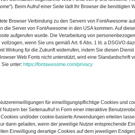
me“). Beim Aufruf einer Seite lädt Ihr Browser die benötigten
ete Browser Verbindung zu den Servern von FontAwesome aufn
n die Server von FontAwesome in den USA kommen. Auf dies
ebsite aufgerufen wurde. Die Verarbeitung von personenbezog
n vollzogen, wenn Sie uns gemäß Art. 6 Abs. 1 lit. a DSGVO dazu
 mit Wirkung für die Zukunft widerrufen, indem Sie diesen Dienst
rowser Web Fonts nicht unterstützt, wird eine Standardschrift 
 Sie unter:
https://fontawesome.com
/privacy
utzereinwilligungen für einwilligungspflichtige Cookies und c
Nutzern bei Seitenaufruf in Form einer interaktive Benutzerobe
Cookies und/oder cookie-basierte Anwendungen erteilen lassen
 nur dann geladen, wenn der jeweilige Nutzer entsprechende Ein
teilten Einwilligung derartige Cookies auf dem jeweiligen Endge