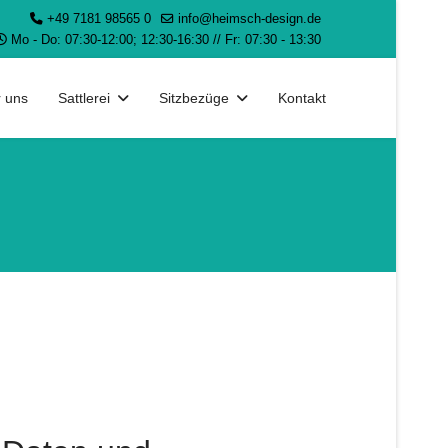
+49 7181 98565 0
info@heimsch-design.de
Mo - Do: 07:30-12:00; 12:30-16:30 // Fr: 07:30 - 13:30
 uns
Sattlerei
Sitzbezüge
Kontakt