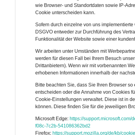
wie Browser- und Standortdaten sowie IP-Adre
Cookie unterscheiden kann.
Sofern durch einzelne von uns implementierte 
DSGVO entweder zur Durchführung des Vertrage
Funktionalität der Website sowie einer kunden
Wir arbeiten unter Umständen mit Werbepartner
werden für diesen Fall bei Ihrem Besuch unse
Drittanbietern). Wenn wir mit vorbenannten W
erhobenen Informationen innerhalb der nachste
Bitte beachten Sie, dass Sie Ihren Browser s
entscheiden oder die Annahme von Cookies für 
Cookie-Einstellungen verwaltet. Diese ist in 
können. Diese finden Sie für die jeweiligen Br
Microsoft Edge:
https://support.microsoft.com
/d
f08c-7c2b-541086362bd2
Firefox:
https://support.mozilla.org
/de
/kb
/cooki