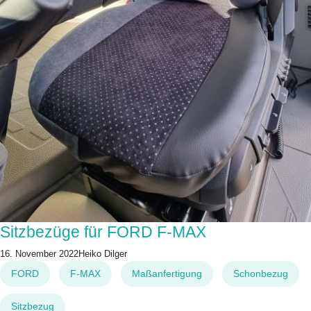
Sitzbezüge für FORD F-MAX
16. November 2022
Heiko Dilger
FORD
F-MAX
Maßanfertigung
Schonbezug
Sitzbezug