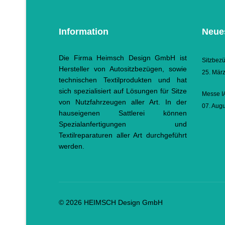
Information
Neues
Die Firma Heimsch Design GmbH ist
Sitzbez
Hersteller von Autositzbezügen, sowie
25. Mär
technischen Textilprodukten und hat
sich spezialisiert auf Lösungen für Sitze
Messe I
von Nutzfahrzeugen aller Art. In der
07. Aug
hauseigenen Sattlerei können
Spezialanfertigungen und
Textilreparaturen aller Art durchgeführt
werden.
© 2026 HEIMSCH Design GmbH