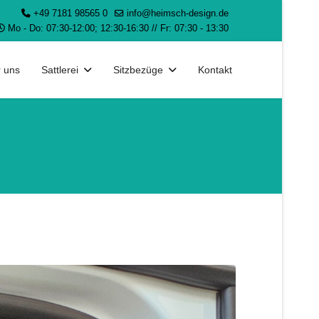
+49 7181 98565 0
info@heimsch-design.de
Mo - Do: 07:30-12:00; 12:30-16:30 // Fr: 07:30 - 13:30
 uns
Sattlerei
Sitzbezüge
Kontakt