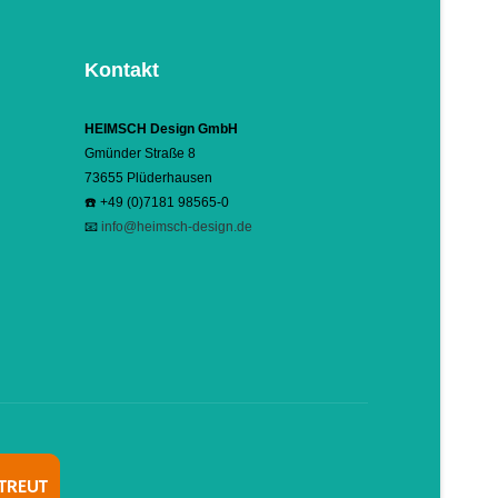
Kontakt
HEIMSCH Design GmbH
Gmünder Straße 8
73655 Plüderhausen
☎️ +49 (0)7181 98565-0
📧
info@heimsch-design.de